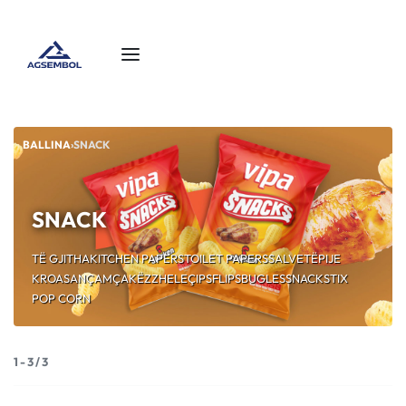
BALLINA
›
SNACK
SNACK
TË GJITHA
KITCHEN PAPERS
TOILET PAPERS
SALVETË
PIJE
KROASAN
ÇAMÇAKËZ
ZHELE
ÇIPS
FLIPS
BUGLES
SNACK
STIX
POP CORN
1
-
3
/
3