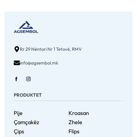
Rr 29 Nëntori Nr 1 Tetovë, RMV
info@agsembol.mk
PRODUKTET
Pije
Kroasan
Çamçakëz
Zhele
Çips
Flips