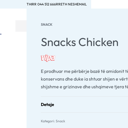
THIRR 044 512 666
RRETH NESH
EMAIL
SNACK
Snacks Chicken
E prodhuar me përbërje bazë të amidonit të 
konservans dhe duke ia shtuar shijen e vërtë
shijshme e grizinave dhe ushqimeve tjera të
Detaje
Kategori:
Snack