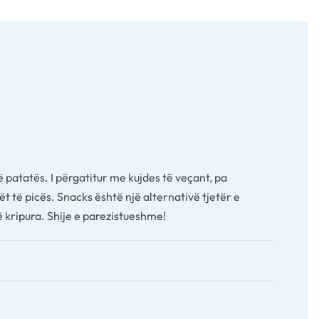
patatës. I përgatitur me kujdes të veçant, pa
t të picës. Snacks është një alternativë tjetër e
 kripura. Shije e parezistueshme!