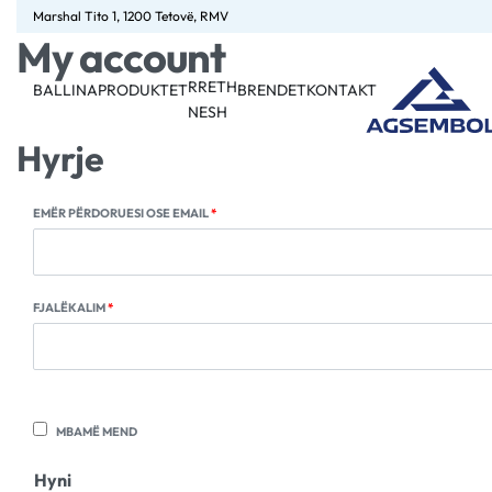
Marshal Tito 1, 1200 Tetovë, RMV
My account
RRETH
BALLINA
PRODUKTET
BRENDET
KONTAKT
NESH
Hyrje
EMËR PËRDORUESI OSE EMAIL
*
FJALËKALIM
*
MBAMË MEND
Hyni