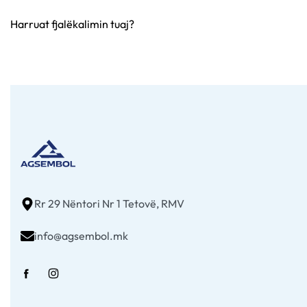
Harruat fjalëkalimin tuaj?
Rr 29 Nëntori Nr 1 Tetovë, RMV
info@agsembol.mk