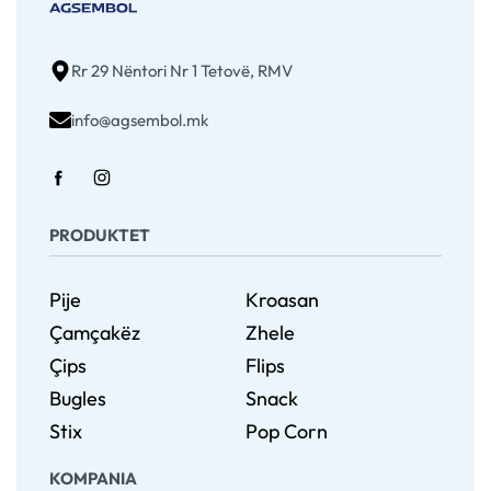
Rr 29 Nëntori Nr 1 Tetovë, RMV
info@agsembol.mk
PRODUKTET
Pije
Kroasan
Çamçakëz
Zhele
Çips
Flips
Bugles
Snack
Stix
Pop Corn
KOMPANIA